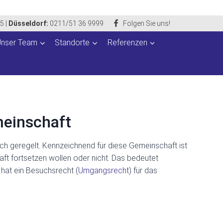
85
|
Düsseldorf:
0211/51 36 9999
Folgen Sie uns!
Unser Team
Standorte
Referenzen
meinschaft
ich geregelt. Kennzeichnend für diese Gemeinschaft ist
aft fortsetzen wollen oder nicht. Das bedeutet
 hat ein Besuchsrecht (
Umgangsrecht
) für das