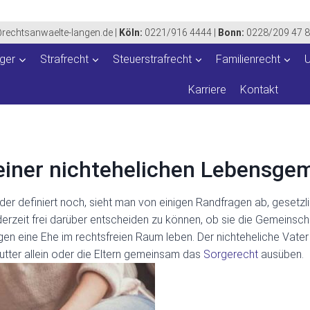
@rechtsanwaelte-langen.de
|
Köln:
0221/916 4444
|
Bonn:
0228/209 47 
iger
Strafrecht
Steuerstrafrecht
Familienrecht
Karriere
Kontakt
einer nichtehelichen Lebensge
der definiert noch, sieht man von einigen Randfragen ab, gesetzl
ederzeit frei darüber entscheiden zu können, ob sie die Gemeinsch
gen eine Ehe im rechtsfreien Raum leben. Der nichteheliche Vater
tter allein oder die Eltern gemeinsam das
Sorgerecht
ausüben.