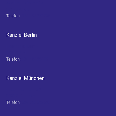
Adalbertsteinweg 1A
52070 Aachen
Telefon:
0241 94379785
Kanzlei Berlin
Fasanenstrasse 71
10719 Berlin
Telefon:
030 48482455
Kanzlei München
Frauenlobstrasse 2
80337 München
Telefon:
089 200033620