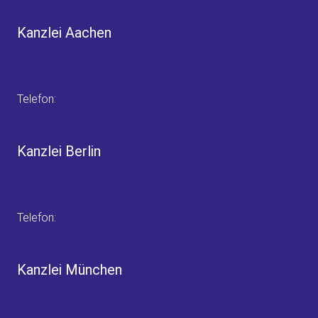
Kanzlei Aachen
Adalbertsteinweg 1A
52070 Aachen
Telefon:
0241 94379785
Kanzlei Berlin
Fasanenstrasse 71
10719 Berlin
Telefon:
030 48482455
Kanzlei München
Frauenlobstrasse 2