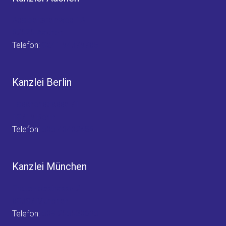
Adalbertsteinweg 1A
52070 Aachen
Telefon:
0241 94379785
Kanzlei Berlin
Fasanenstrasse 71
10719 Berlin
Telefon:
030 48482455
Kanzlei München
Frauenlobstrasse 2
80337 München
Telefon:
089 200033620