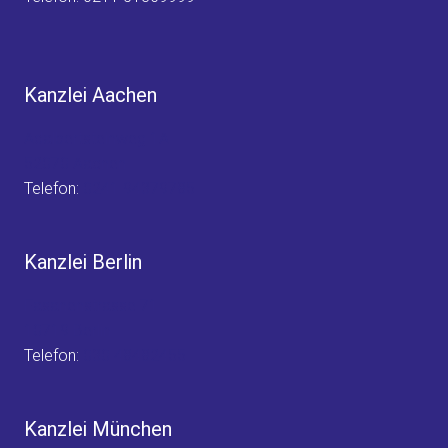
Kanzlei Aachen
Adalbertsteinweg 1A
52070 Aachen
Telefon:
0241 94379785
Kanzlei Berlin
Fasanenstrasse 71
10719 Berlin
Telefon:
030 48482455
Kanzlei München