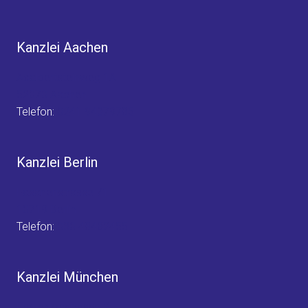
Kanzlei Aachen
Adalbertsteinweg 1A
52070 Aachen
Telefon:
0241 94379785
Kanzlei Berlin
Fasanenstrasse 71
10719 Berlin
Telefon:
030 48482455
Kanzlei München
Frauenlobstrasse 2