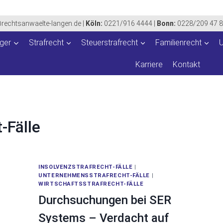
@rechtsanwaelte-langen.de
|
Köln:
0221/916 4444
|
Bonn:
0228/209 47 
iger
Strafrecht
Steuerstrafrecht
Familienrecht
Karriere
Kontakt
-Fälle
INSOLVENZSTRAFRECHT-FÄLLE
|
UNTERNEHMENSSTRAFRECHT-FÄLLE
|
WIRTSCHAFTSSTRAFRECHT-FÄLLE
Durchsuchungen bei SER
Systems – Verdacht auf