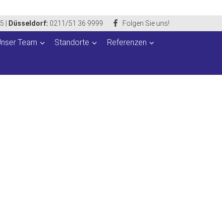
85
|
Düsseldorf:
0211/51 36 9999
Folgen Sie uns!
Unser Team
Standorte
Referenzen