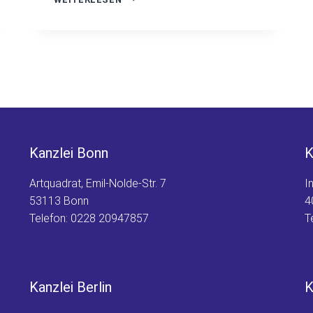
BEI
SER
SYSTEMS
–
VERDACHT
AUF
UNTREUE
Kanzlei Bonn
K
Artquadrat, Emil-Nolde-Str. 7
I
53113 Bonn
4
Telefon:
0228 20947857
T
Kanzlei Berlin
K