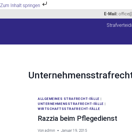
Zum Inhalt springen
Zum
E-Mail:
office
Inhalt
Strafverteid
springen
Unternehmensstrafrecht
ALLGEMEINES STRAFRECHT-FÄLLE
|
UNTERNEHMENSSTRAFRECHT-FÄLLE
|
WIRTSCHAFTSSTRAFRECHT-FÄLLE
Razzia beim Pflegedienst
Von
admin
Januar 19, 2015